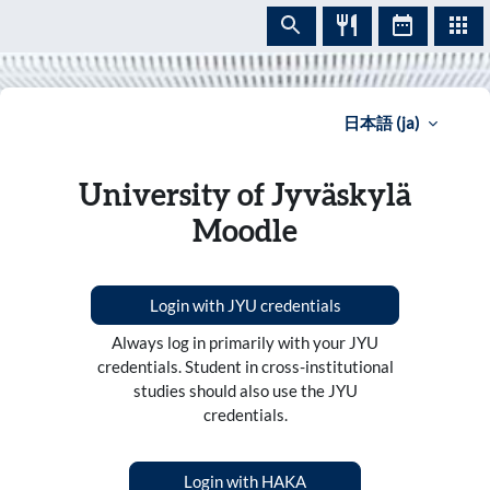
メインコンテンツへスキップする
日本語 ‎(ja)‎
University of Jyväskylä
Moodle
Login with JYU credentials
Always log in primarily with your JYU
credentials. Student in cross-institutional
studies should also use the JYU
credentials.
Login with HAKA